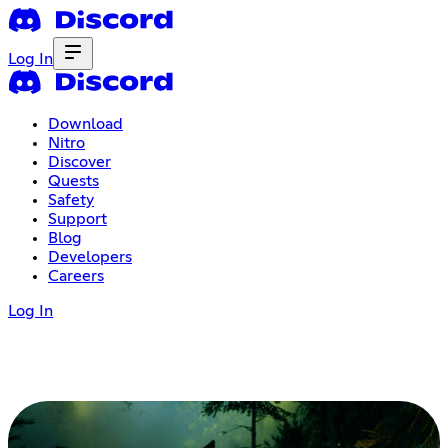
Log In
Download
Nitro
Discover
Quests
Safety
Support
Blog
Developers
Careers
Log In