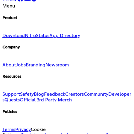
Menu
Product
Download
Nitro
Status
App Directory
Company
About
Jobs
Branding
Newsroom
Resources
Support
Safety
Blog
Feedback
Creators
Community
Developer
s
Quests
Official 3rd Party Merch
Policies
Terms
Privacy
Cookie