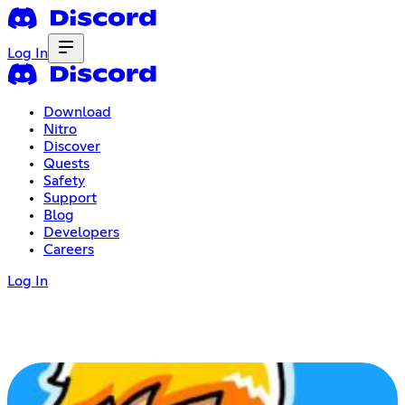
Log In
Download
Nitro
Discover
Quests
Safety
Support
Blog
Developers
Careers
Log In