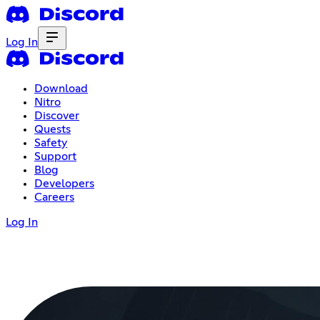
Log In
Download
Nitro
Discover
Quests
Safety
Support
Blog
Developers
Careers
Log In