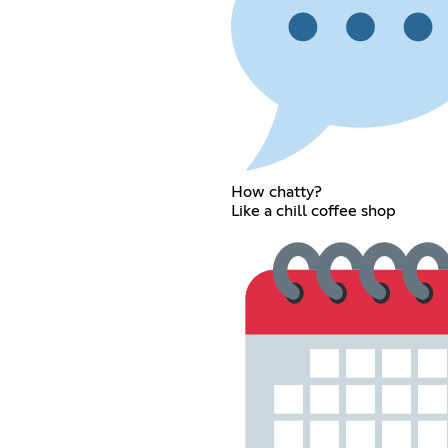
How chatty?
Like a chill coffee shop