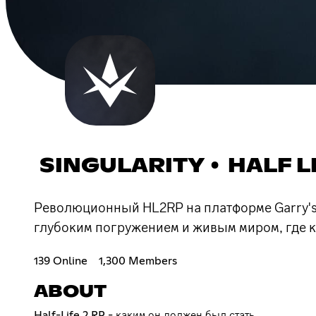
SINGULARITY • HALF L
Революционный HL2RP на платформе Garry's
глубоким погружением и живым миром, где 
139 Online
1,300 Members
ABOUT
Half-Life 2 RP - каким он должен был стать