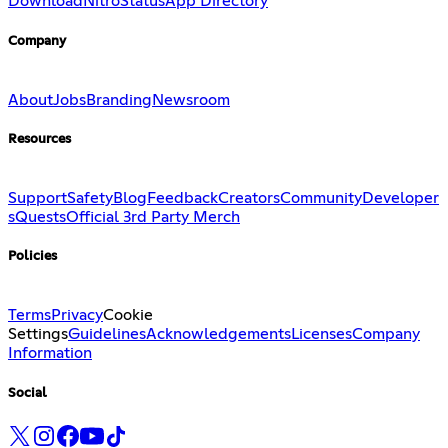
Download
Nitro
Status
App Directory
Company
About
Jobs
Branding
Newsroom
Resources
Support
Safety
Blog
Feedback
Creators
Community
Developer
s
Quests
Official 3rd Party Merch
Policies
Terms
Privacy
Cookie
Settings
Guidelines
Acknowledgements
Licenses
Company
Information
Social