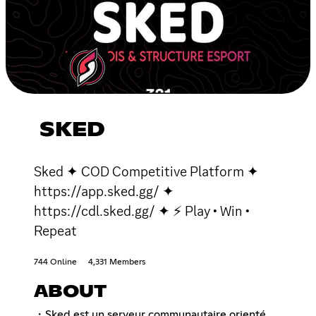
SKED
Sked ✦ COD Competitive Platform ✦
https://app.sked.gg/ ✦
https://cdl.sked.gg/ ✦ ⚡ Play • Win •
Repeat
744 Online
4,331 Members
ABOUT
・Sked est un serveur communautaire orienté