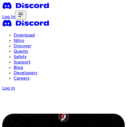
Log In
Download
Nitro
Discover
Quests
Safety
Support
Blog
Developers
Careers
Log In