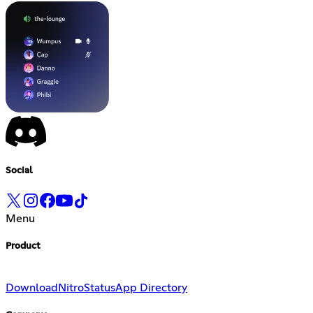
Social
Menu
Product
Download
Nitro
Status
App Directory