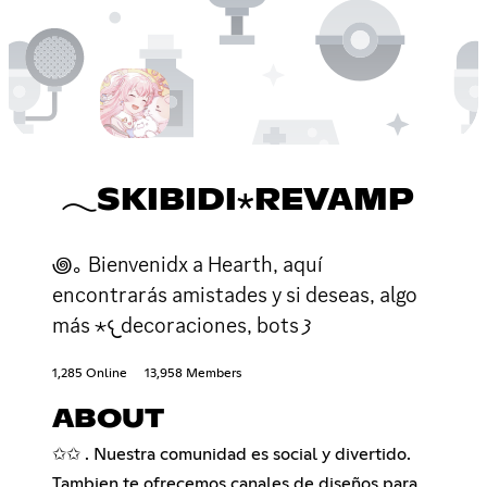
𓂃SKIBIDI⋆REVAMP
꩜｡ Bienvenidx a Hearth, aquí
encontrarás amistades y si deseas, algo
más ⋆𐔌decoraciones, bots 𐦯
1,285 Online
13,958 Members
ABOUT
✩✩ . Nuestra comunidad es social y divertido.
Tambien te ofrecemos canales de diseños para