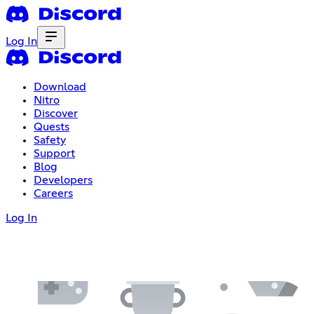
Log In
Download
Nitro
Discover
Quests
Safety
Support
Blog
Developers
Careers
Log In