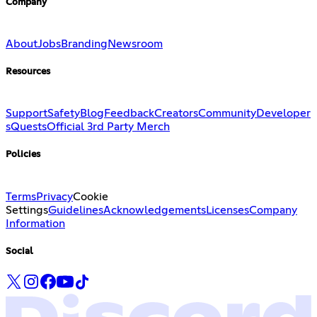
Company
About
Jobs
Branding
Newsroom
Resources
Support
Safety
Blog
Feedback
Creators
Community
Developer
s
Quests
Official 3rd Party Merch
Policies
Terms
Privacy
Cookie
Settings
Guidelines
Acknowledgements
Licenses
Company
Information
Social