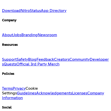
Download
Nitro
Status
App Directory
Company
About
Jobs
Branding
Newsroom
Resources
Support
Safety
Blog
Feedback
Creators
Community
Developer
s
Quests
Official 3rd Party Merch
Policies
Terms
Privacy
Cookie
Settings
Guidelines
Acknowledgements
Licenses
Company
Information
Social