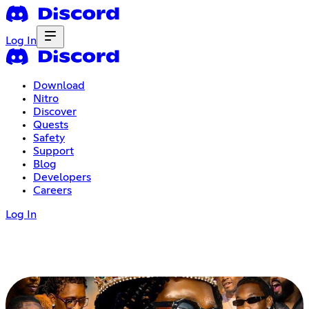
Log In
Download
Nitro
Discover
Quests
Safety
Support
Blog
Developers
Careers
Log In