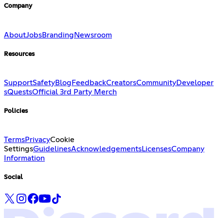
Company
About
Jobs
Branding
Newsroom
Resources
Support
Safety
Blog
Feedback
Creators
Community
Developer
s
Quests
Official 3rd Party Merch
Policies
Terms
Privacy
Cookie
Settings
Guidelines
Acknowledgements
Licenses
Company
Information
Social