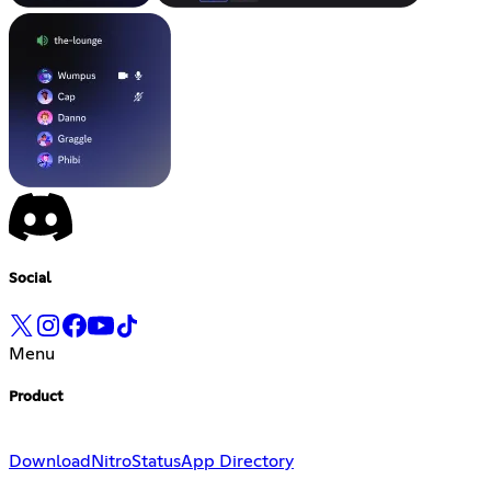
Social
Menu
Product
Download
Nitro
Status
App Directory