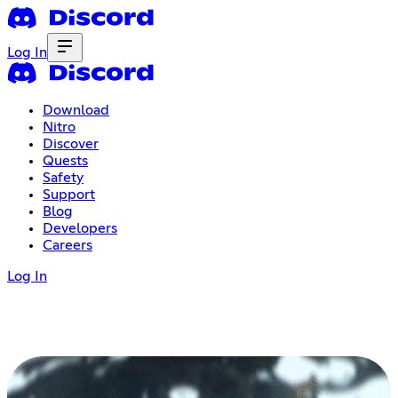
Log In
Download
Nitro
Discover
Quests
Safety
Support
Blog
Developers
Careers
Log In