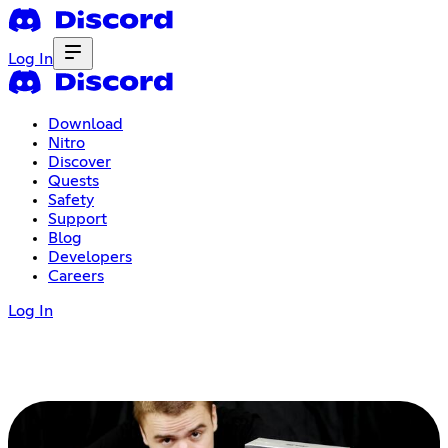
Log In
Download
Nitro
Discover
Quests
Safety
Support
Blog
Developers
Careers
Log In