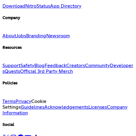
Download
Nitro
Status
App Directory
Company
About
Jobs
Branding
Newsroom
Resources
Support
Safety
Blog
Feedback
Creators
Community
Developer
s
Quests
Official 3rd Party Merch
Policies
Terms
Privacy
Cookie
Settings
Guidelines
Acknowledgements
Licenses
Company
Information
Social