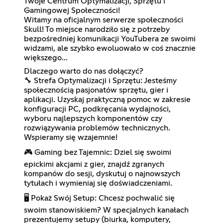
Twoje Centrum Optymalizacji, Sprzętu i
Gamingowej Społeczności!
Witamy na oficjalnym serwerze społeczności
Skull! To miejsce narodziło się z potrzeby
bezpośredniej komunikacji YouTubera ze swoimi
widzami, ale szybko ewoluowało w coś znacznie
większego...
Dlaczego warto do nas dołączyć?
🔧 Strefa Optymalizacji i Sprzętu: Jesteśmy
społecznością pasjonatów sprzętu, gier i
aplikacji. Uzyskaj praktyczną pomoc w zakresie
konfiguracji PC, podkręcania wydajności,
wyboru najlepszych komponentów czy
rozwiązywania problemów technicznych.
Wspieramy się wzajemnie!
🎮 Gaming bez Tajemnic: Dziel się swoimi
epickimi akcjami z gier, znajdź zgranych
kompanów do sesji, dyskutuj o najnowszych
tytułach i wymieniaj się doświadczeniami.
🖥️ Pokaż Swój Setup: Chcesz pochwalić się
swoim stanowiskiem? W specjalnych kanałach
prezentujemy setupy (biurka, komputery,