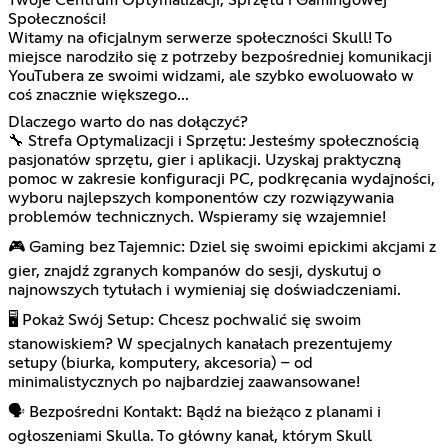
Społeczności!
Witamy na oficjalnym serwerze społeczności Skull! To
miejsce narodziło się z potrzeby bezpośredniej komunikacji
YouTubera ze swoimi widzami, ale szybko ewoluowało w
coś znacznie większego...
Dlaczego warto do nas dołączyć?
🔧 Strefa Optymalizacji i Sprzętu: Jesteśmy społecznością
pasjonatów sprzętu, gier i aplikacji. Uzyskaj praktyczną
pomoc w zakresie konfiguracji PC, podkręcania wydajności,
wyboru najlepszych komponentów czy rozwiązywania
problemów technicznych. Wspieramy się wzajemnie!
🎮 Gaming bez Tajemnic: Dziel się swoimi epickimi akcjami z
gier, znajdź zgranych kompanów do sesji, dyskutuj o
najnowszych tytułach i wymieniaj się doświadczeniami.
🖥️ Pokaż Swój Setup: Chcesz pochwalić się swoim
stanowiskiem? W specjalnych kanałach prezentujemy
setupy (biurka, komputery, akcesoria) – od
minimalistycznych po najbardziej zaawansowane!
🗣️ Bezpośredni Kontakt: Bądź na bieżąco z planami i
ogłoszeniami Skulla. To główny kanał, którym Skull