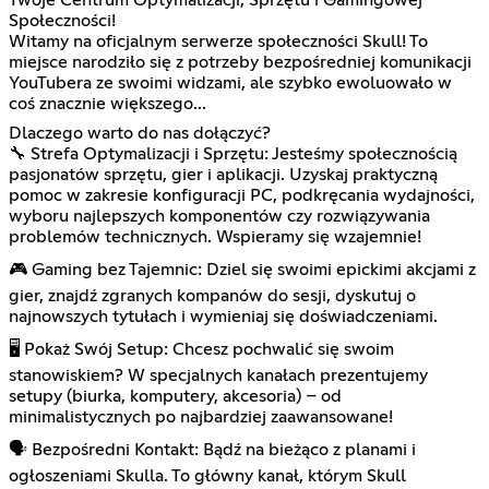
Społeczności!
Witamy na oficjalnym serwerze społeczności Skull! To
miejsce narodziło się z potrzeby bezpośredniej komunikacji
YouTubera ze swoimi widzami, ale szybko ewoluowało w
coś znacznie większego...
Dlaczego warto do nas dołączyć?
🔧 Strefa Optymalizacji i Sprzętu: Jesteśmy społecznością
pasjonatów sprzętu, gier i aplikacji. Uzyskaj praktyczną
pomoc w zakresie konfiguracji PC, podkręcania wydajności,
wyboru najlepszych komponentów czy rozwiązywania
problemów technicznych. Wspieramy się wzajemnie!
🎮 Gaming bez Tajemnic: Dziel się swoimi epickimi akcjami z
gier, znajdź zgranych kompanów do sesji, dyskutuj o
najnowszych tytułach i wymieniaj się doświadczeniami.
🖥️ Pokaż Swój Setup: Chcesz pochwalić się swoim
stanowiskiem? W specjalnych kanałach prezentujemy
setupy (biurka, komputery, akcesoria) – od
minimalistycznych po najbardziej zaawansowane!
🗣️ Bezpośredni Kontakt: Bądź na bieżąco z planami i
ogłoszeniami Skulla. To główny kanał, którym Skull