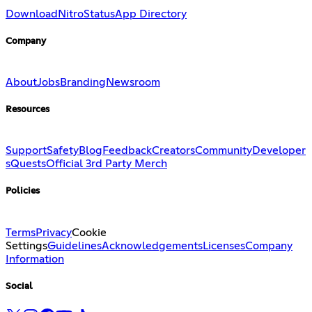
Download
Nitro
Status
App Directory
Company
About
Jobs
Branding
Newsroom
Resources
Support
Safety
Blog
Feedback
Creators
Community
Developer
s
Quests
Official 3rd Party Merch
Policies
Terms
Privacy
Cookie
Settings
Guidelines
Acknowledgements
Licenses
Company
Information
Social