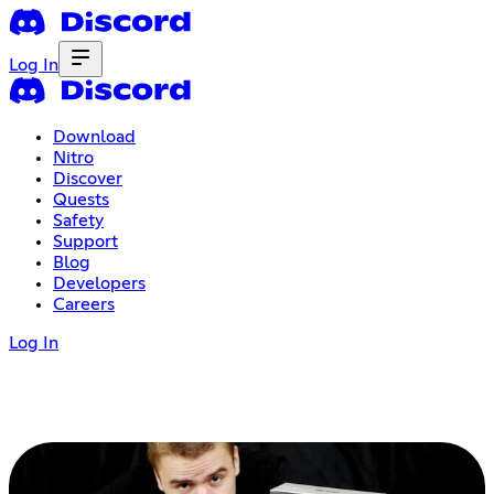
Log In
Download
Nitro
Discover
Quests
Safety
Support
Blog
Developers
Careers
Log In