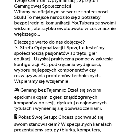
Twoje Centrum Optymalizacji, Sprzętu i
Gamingowej Społeczności!
Witamy na oficjalnym serwerze społeczności
Skull! To miejsce narodziło się z potrzeby
bezpośredniej komunikacji YouTubera ze swoimi
widzami, ale szybko ewoluowało w coś znacznie
większego...
Dlaczego warto do nas dołączyć?
🔧 Strefa Optymalizacji i Sprzętu: Jesteśmy
społecznością pasjonatów sprzętu, gier i
aplikacji. Uzyskaj praktyczną pomoc w zakresie
konfiguracji PC, podkręcania wydajności,
wyboru najlepszych komponentów czy
rozwiązywania problemów technicznych.
Wspieramy się wzajemnie!
🎮 Gaming bez Tajemnic: Dziel się swoimi
epickimi akcjami z gier, znajdź zgranych
kompanów do sesji, dyskutuj o najnowszych
tytułach i wymieniaj się doświadczeniami.
🖥️ Pokaż Swój Setup: Chcesz pochwalić się
swoim stanowiskiem? W specjalnych kanałach
prezentujemy setupy (biurka, komputery,