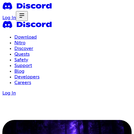
Log In
Download
Nitro
Discover
Quests
Safety
Support
Blog
Developers
Careers
Log In