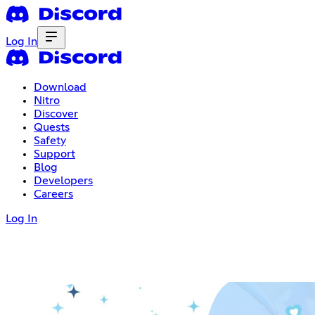
Log In
Download
Nitro
Discover
Quests
Safety
Support
Blog
Developers
Careers
Log In