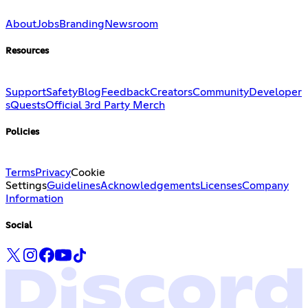
About
Jobs
Branding
Newsroom
Resources
Support
Safety
Blog
Feedback
Creators
Community
Developer
s
Quests
Official 3rd Party Merch
Policies
Terms
Privacy
Cookie
Settings
Guidelines
Acknowledgements
Licenses
Company
Information
Social