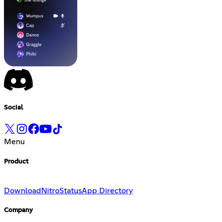
Social
Menu
Product
Download
Nitro
Status
App Directory
Company