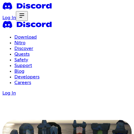
Log In
Download
Nitro
Discover
Quests
Safety
Support
Blog
Developers
Careers
Log In