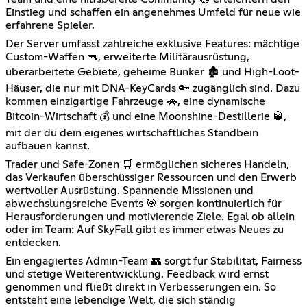
Einstieg und schaffen ein angenehmes Umfeld für neue wie
erfahrene Spieler.
Der Server umfasst zahlreiche exklusive Features: mächtige
Custom-Waffen 🔫, erweiterte Militärausrüstung,
überarbeitete Gebiete, geheime Bunker 🏚️ und High-Loot-
Häuser, die nur mit DNA-KeyCards 🔑 zugänglich sind. Dazu
kommen einzigartige Fahrzeuge 🚗, eine dynamische
Bitcoin-Wirtschaft 💰 und eine Moonshine-Destillerie 🥃,
mit der du dein eigenes wirtschaftliches Standbein
aufbauen kannst.
Trader und Safe-Zonen 🛒 ermöglichen sicheres Handeln,
das Verkaufen überschüssiger Ressourcen und den Erwerb
wertvoller Ausrüstung. Spannende Missionen und
abwechslungsreiche Events 🎯 sorgen kontinuierlich für
Herausforderungen und motivierende Ziele. Egal ob allein
oder im Team: Auf SkyFall gibt es immer etwas Neues zu
entdecken.
Ein engagiertes Admin-Team 👥 sorgt für Stabilität, Fairness
und stetige Weiterentwicklung. Feedback wird ernst
genommen und fließt direkt in Verbesserungen ein. So
entsteht eine lebendige Welt, die sich ständig