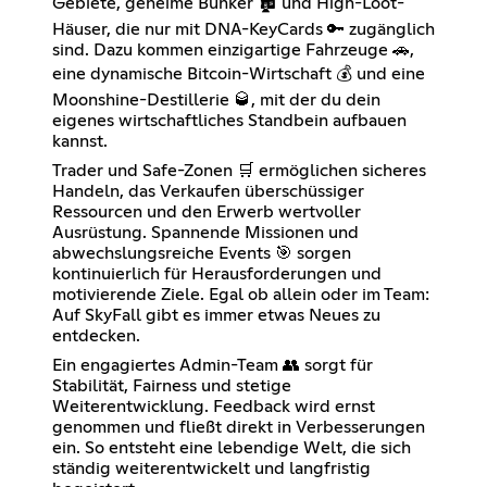
Gebiete, geheime Bunker 🏚️ und High-Loot-
Häuser, die nur mit DNA-KeyCards 🔑 zugänglich
sind. Dazu kommen einzigartige Fahrzeuge 🚗,
eine dynamische Bitcoin-Wirtschaft 💰 und eine
Moonshine-Destillerie 🥃, mit der du dein
eigenes wirtschaftliches Standbein aufbauen
kannst.
Trader und Safe-Zonen 🛒 ermöglichen sicheres
Handeln, das Verkaufen überschüssiger
Ressourcen und den Erwerb wertvoller
Ausrüstung. Spannende Missionen und
abwechslungsreiche Events 🎯 sorgen
kontinuierlich für Herausforderungen und
motivierende Ziele. Egal ob allein oder im Team:
Auf SkyFall gibt es immer etwas Neues zu
entdecken.
Ein engagiertes Admin-Team 👥 sorgt für
Stabilität, Fairness und stetige
Weiterentwicklung. Feedback wird ernst
genommen und fließt direkt in Verbesserungen
ein. So entsteht eine lebendige Welt, die sich
ständig weiterentwickelt und langfristig