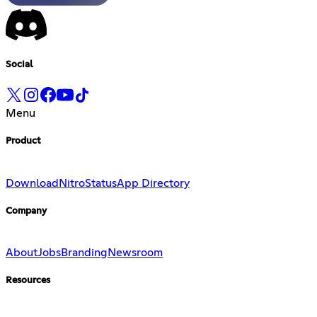
Social
Menu
Product
Download
Nitro
Status
App Directory
Company
About
Jobs
Branding
Newsroom
Resources