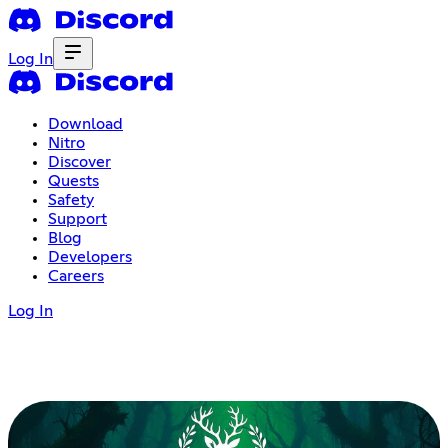
Log In
Download
Nitro
Discover
Quests
Safety
Support
Blog
Developers
Careers
Log In