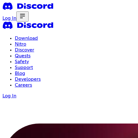
Log In
Download
Nitro
Discover
Quests
Safety
Support
Blog
Developers
Careers
Log In