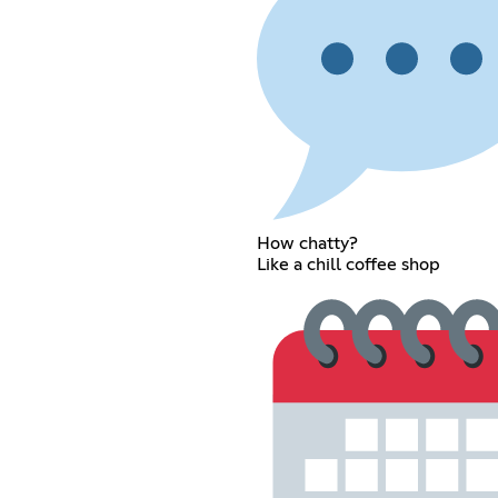
How chatty?
Like a chill coffee shop