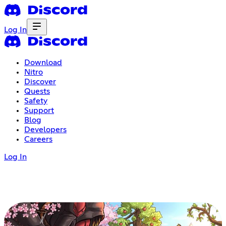
Log In
Download
Nitro
Discover
Quests
Safety
Support
Blog
Developers
Careers
Log In