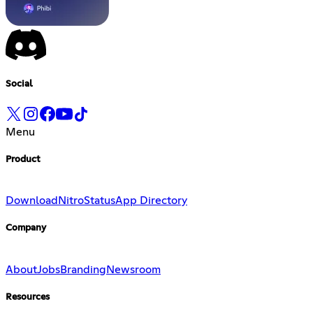
Social
Menu
Product
Download
Nitro
Status
App Directory
Company
About
Jobs
Branding
Newsroom
Resources