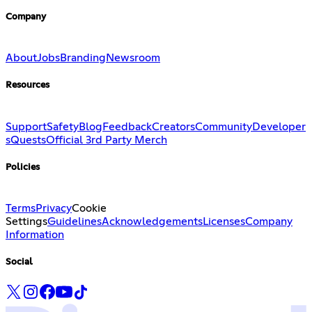
Company
About
Jobs
Branding
Newsroom
Resources
Support
Safety
Blog
Feedback
Creators
Community
Developer
s
Quests
Official 3rd Party Merch
Policies
Terms
Privacy
Cookie
Settings
Guidelines
Acknowledgements
Licenses
Company
Information
Social