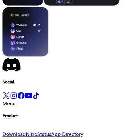
Social
Menu
Product
Download
Nitro
Status
App Directory