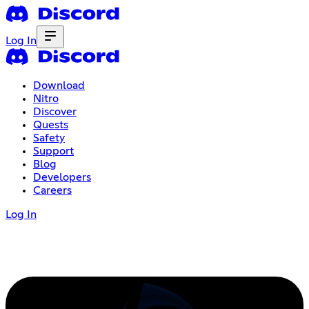
Log In
Download
Nitro
Discover
Quests
Safety
Support
Blog
Developers
Careers
Log In