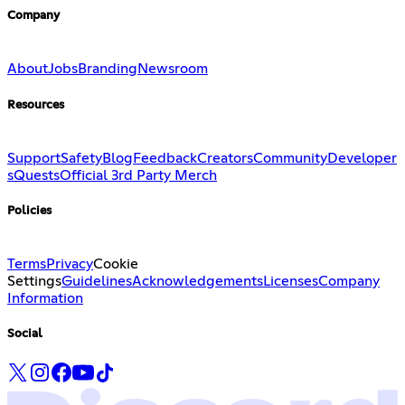
Company
About
Jobs
Branding
Newsroom
Resources
Support
Safety
Blog
Feedback
Creators
Community
Developer
s
Quests
Official 3rd Party Merch
Policies
Terms
Privacy
Cookie
Settings
Guidelines
Acknowledgements
Licenses
Company
Information
Social