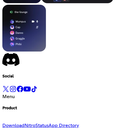
Social
Menu
Product
Download
Nitro
Status
App Directory