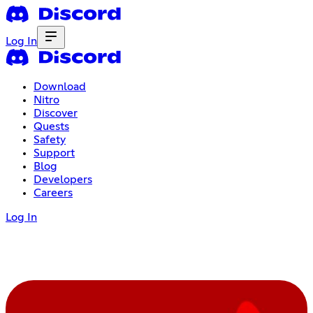
Log In
Download
Nitro
Discover
Quests
Safety
Support
Blog
Developers
Careers
Log In