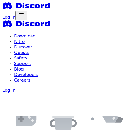
Log In
Download
Nitro
Discover
Quests
Safety
Support
Blog
Developers
Careers
Log In