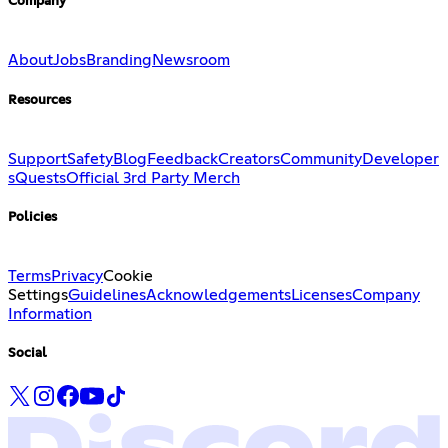
Company
About
Jobs
Branding
Newsroom
Resources
Support
Safety
Blog
Feedback
Creators
Community
Developer
s
Quests
Official 3rd Party Merch
Policies
Terms
Privacy
Cookie
Settings
Guidelines
Acknowledgements
Licenses
Company
Information
Social