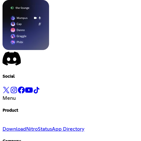
Social
Menu
Product
Download
Nitro
Status
App Directory