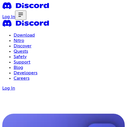
Log In
Download
Nitro
Discover
Quests
Safety
Support
Blog
Developers
Careers
Log In