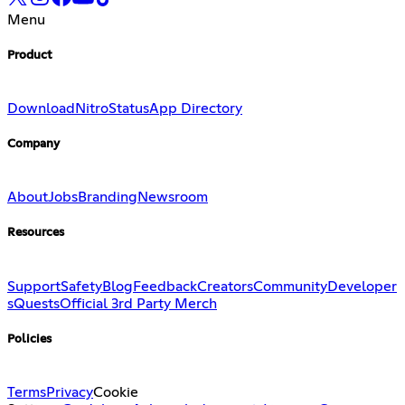
Menu
Product
Download
Nitro
Status
App Directory
Company
About
Jobs
Branding
Newsroom
Resources
Support
Safety
Blog
Feedback
Creators
Community
Developer
s
Quests
Official 3rd Party Merch
Policies
Terms
Privacy
Cookie