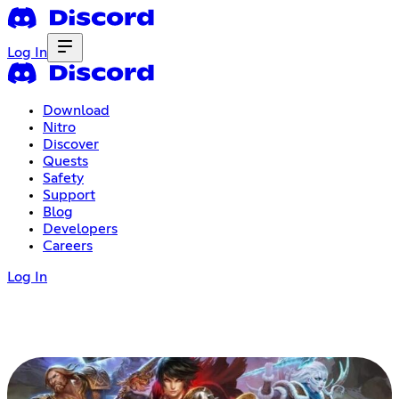
Log In
Download
Nitro
Discover
Quests
Safety
Support
Blog
Developers
Careers
Log In