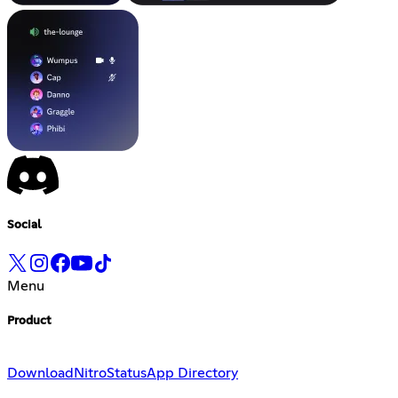
Social
Menu
Product
Download
Nitro
Status
App Directory