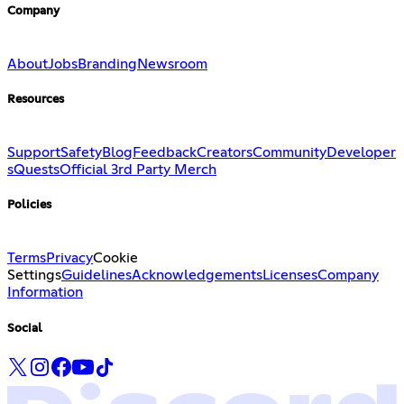
Company
About
Jobs
Branding
Newsroom
Resources
Support
Safety
Blog
Feedback
Creators
Community
Developer
s
Quests
Official 3rd Party Merch
Policies
Terms
Privacy
Cookie
Settings
Guidelines
Acknowledgements
Licenses
Company
Information
Social