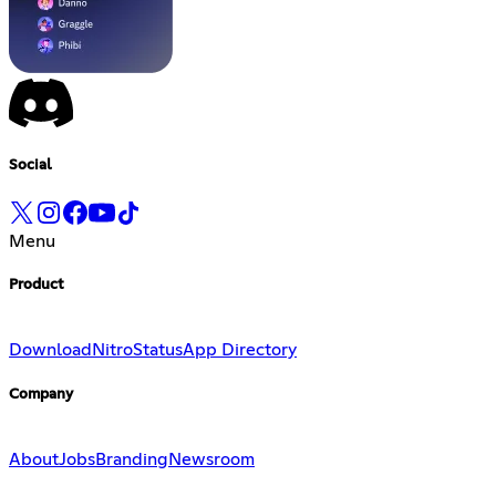
Social
Menu
Product
Download
Nitro
Status
App Directory
Company
About
Jobs
Branding
Newsroom