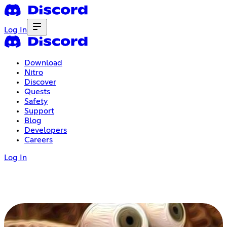
Log In
Download
Nitro
Discover
Quests
Safety
Support
Blog
Developers
Careers
Log In