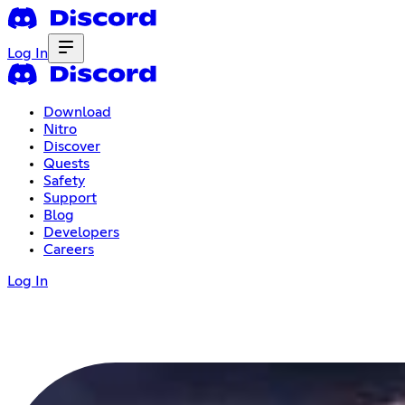
Log In
Download
Nitro
Discover
Quests
Safety
Support
Blog
Developers
Careers
Log In