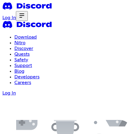
Log In
Download
Nitro
Discover
Quests
Safety
Support
Blog
Developers
Careers
Log In