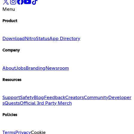
Menu
Product
Download
Nitro
Status
App Directory
Company
About
Jobs
Branding
Newsroom
Resources
Support
Safety
Blog
Feedback
Creators
Community
Developer
s
Quests
Official 3rd Party Merch
Policies
Terms
Privacy
Cookie