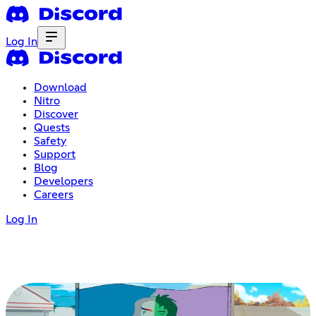
Log In
Download
Nitro
Discover
Quests
Safety
Support
Blog
Developers
Careers
Log In