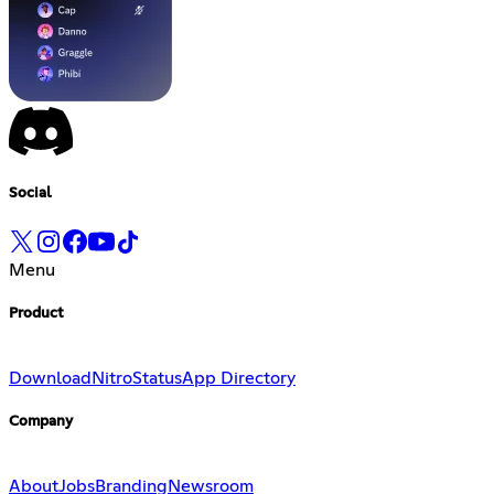
Social
Menu
Product
Download
Nitro
Status
App Directory
Company
About
Jobs
Branding
Newsroom