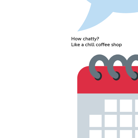
How chatty?
Like a chill coffee shop