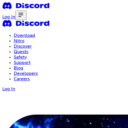
Log In
Download
Nitro
Discover
Quests
Safety
Support
Blog
Developers
Careers
Log In