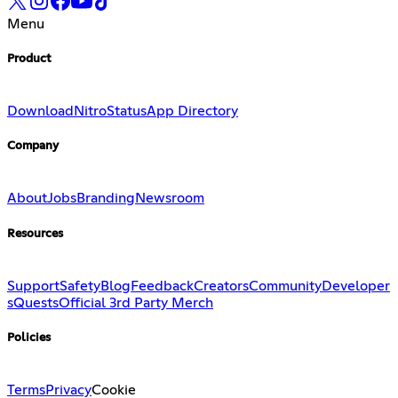
Menu
Product
Download
Nitro
Status
App Directory
Company
About
Jobs
Branding
Newsroom
Resources
Support
Safety
Blog
Feedback
Creators
Community
Developer
s
Quests
Official 3rd Party Merch
Policies
Terms
Privacy
Cookie