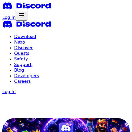
Log In
Download
Nitro
Discover
Quests
Safety
Support
Blog
Developers
Careers
Log In