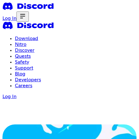
Log In
Download
Nitro
Discover
Quests
Safety
Support
Blog
Developers
Careers
Log In