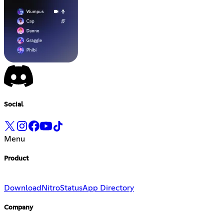
Social
Menu
Product
Download
Nitro
Status
App Directory
Company