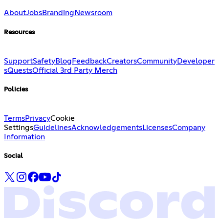
About
Jobs
Branding
Newsroom
Resources
Support
Safety
Blog
Feedback
Creators
Community
Developer
s
Quests
Official 3rd Party Merch
Policies
Terms
Privacy
Cookie
Settings
Guidelines
Acknowledgements
Licenses
Company
Information
Social