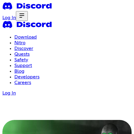
Log In
Download
Nitro
Discover
Quests
Safety
Support
Blog
Developers
Careers
Log In