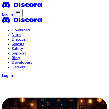
Log In
Download
Nitro
Discover
Quests
Safety
Support
Blog
Developers
Careers
Log In