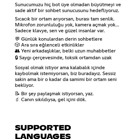
Sunucumuzu hiç bot üye olmadan büyütmeyi ve
sade aktif bir sohbet sunucusunu hedefliyoruz.
Sıcacık bir ortam arıyorsan, burası tam senlik.
Mikrofon zorunluluğu yok, kamera açmak yok...
Sadece klavye, sen ve güzel insanlar var.
💬 Günlük konulardan derin sohbetlere
🎲 Ara sıra eğlenceli etkinlikler
👥 Yeni arkadaşlıklar, belki uzun muhabbetler
🔒 Saygı çerçevesinde, toksik ortamdan uzak
Sosyal olmak istiyor ama kalabalık içinde
kaybolmak istemiyorsan, biz buradayız. Sessiz
sakin ama bir o kadar da samimi bir ortam seni
bekliyor.
📝 Bir şey paylaşmak istiyorsan, yaz.
🧃 Canın sıkıldıysa, gel içini dök.
SUPPORTED
LANGUAGES