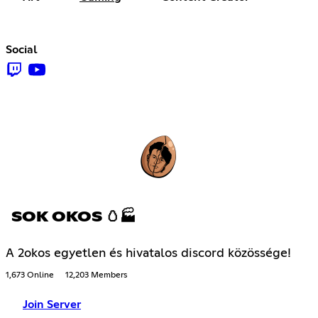
Social
SOK OKOS 🥚🏭
A 2okos egyetlen és hivatalos discord közössége!
1,673 Online
12,203 Members
Join Server