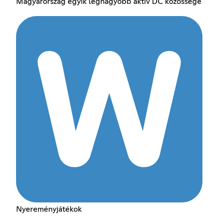
Magyarország egyik legnagyobb aktív DC közössége
Nyereményjátékok