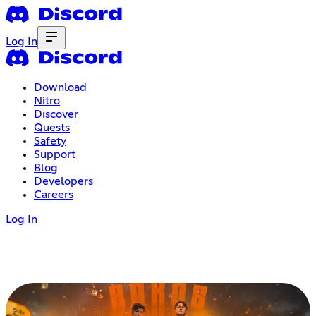
Log In
Download
Nitro
Discover
Quests
Safety
Support
Blog
Developers
Careers
Log In