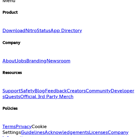
Menu
Product
Download
Nitro
Status
App Directory
Company
About
Jobs
Branding
Newsroom
Resources
Support
Safety
Blog
Feedback
Creators
Community
Developer
s
Quests
Official 3rd Party Merch
Policies
Terms
Privacy
Cookie
Settings
Guidelines
Acknowledgements
Licenses
Company