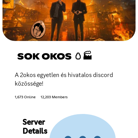
SOK OKOS 🥚🏭
A 2okos egyetlen és hivatalos discord
közössége!
1,673 Online
12,203 Members
Server
Details