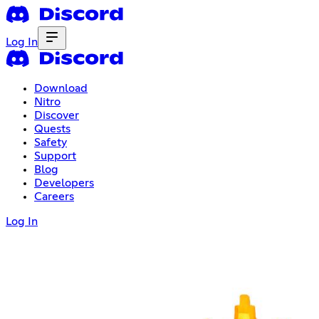
Log In
Download
Nitro
Discover
Quests
Safety
Support
Blog
Developers
Careers
Log In