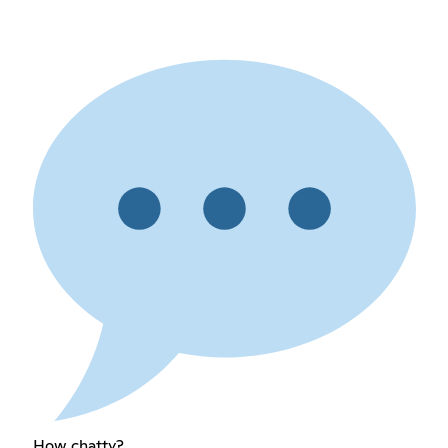
How chatty?