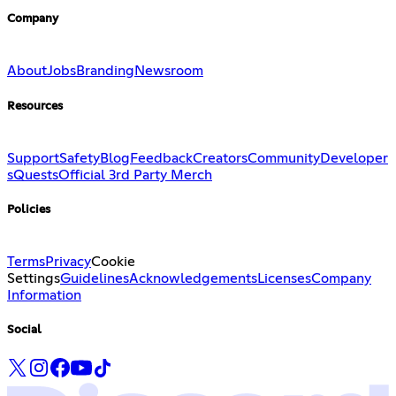
Company
About
Jobs
Branding
Newsroom
Resources
Support
Safety
Blog
Feedback
Creators
Community
Developer
s
Quests
Official 3rd Party Merch
Policies
Terms
Privacy
Cookie
Settings
Guidelines
Acknowledgements
Licenses
Company
Information
Social