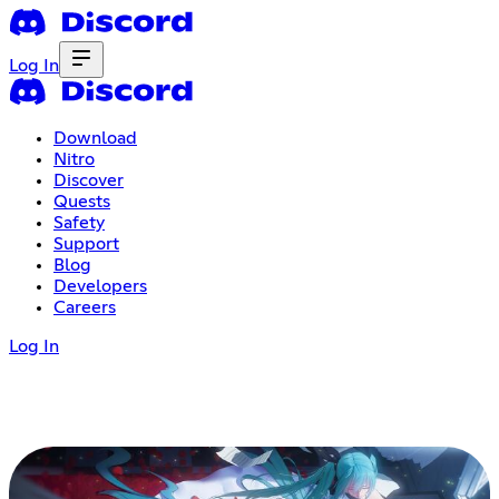
Log In
Download
Nitro
Discover
Quests
Safety
Support
Blog
Developers
Careers
Log In