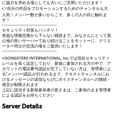
に協力を求める場としても大いにご活用いただけます！
👉自分の作品をプロモーションするためのチャンネルも大
人気！メンバー数が多いからこそ、多くの人の目に触れま
す！
-------------------------------
セキュリティ対策もバッチリ！
有益な情報交換から下らない雑談まで、みなさんにとって居
心地の良いサーバーであり続けることをモットーに、クリエ
ーター同士の交流の場をご提供いたします！
-------------------------------
※SONGSTERS INTERNATIONAL, Inc.では現在セキュリティ
レベルを高く設定しており、新規に参加される方の中で、ア
カウントの電話番号認証が完了していない方は、管理者によ
る「メンバー認証」が行われるまで、テキストチャンネルにお
けるメッセージの送信ならびにボイスチャンネルへの接続・
発言が制限されます
上記に該当する新規参加者の皆さまは、ご参加のまま管理者
による認証をお待ちください
Server Details