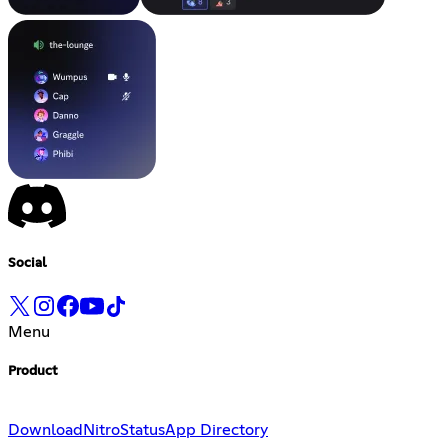
Social
Menu
Product
Download
Nitro
Status
App Directory