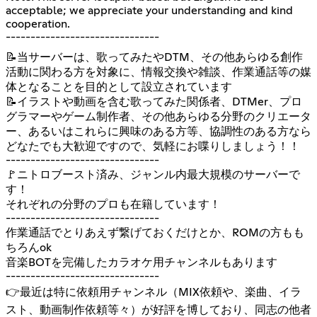
acceptable; we appreciate your understanding and kind
cooperation.
-------------------------------
📝当サーバーは、歌ってみたやDTM、その他あらゆる創作
活動に関わる方を対象に、情報交換や雑談、作業通話等の媒
体となることを目的として設立されています
📝イラストや動画を含む歌ってみた関係者、DTMer、プロ
グラマーやゲーム制作者、その他あらゆる分野のクリエータ
ー、あるいはこれらに興味のある方等、協調性のある方なら
どなたでも大歓迎ですので、気軽にお喋りしましょう！！
-------------------------------
🚩ニトロブースト済み、ジャンル内最大規模のサーバーで
す！
それぞれの分野のプロも在籍しています！
-------------------------------
作業通話でとりあえず繋げておくだけとか、ROMの方もも
ちろんok
音楽BOTを完備したカラオケ用チャンネルもあります
-------------------------------
👉最近は特に依頼用チャンネル（MIX依頼や、楽曲、イラ
スト、動画制作依頼等々）が好評を博しており、同志の他者