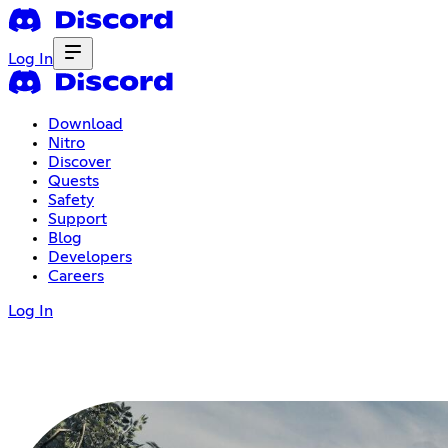
Log In
Download
Nitro
Discover
Quests
Safety
Support
Blog
Developers
Careers
Log In