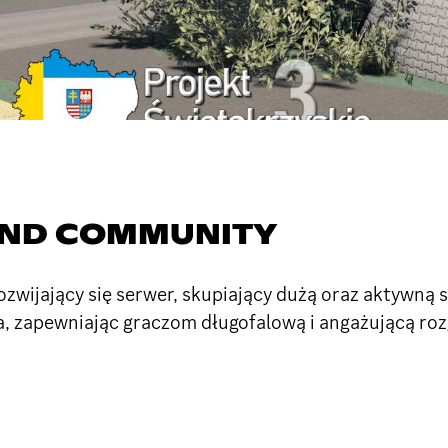
AND COMMUNITY
ozwijający się serwer, skupiający dużą oraz aktywną
a, zapewniając graczom długofalową i angażującą ro