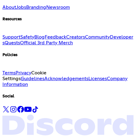
About
Jobs
Branding
Newsroom
Resources
Support
Safety
Blog
Feedback
Creators
Community
Developer
s
Quests
Official 3rd Party Merch
Policies
Terms
Privacy
Cookie
Settings
Guidelines
Acknowledgements
Licenses
Company
Information
Social