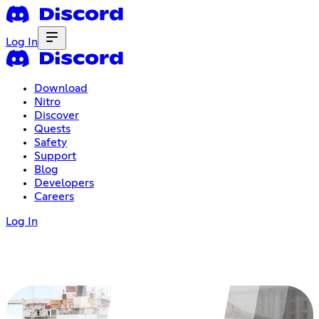
Log In
Download
Nitro
Discover
Quests
Safety
Support
Blog
Developers
Careers
Log In