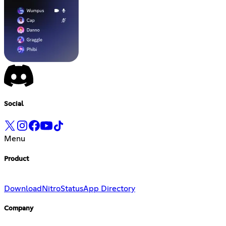
Social
Menu
Product
Download
Nitro
Status
App Directory
Company