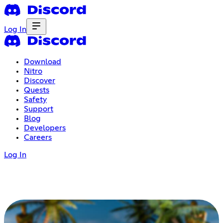
Log In
Download
Nitro
Discover
Quests
Safety
Support
Blog
Developers
Careers
Log In