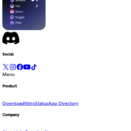
Social
Menu
Product
Download
Nitro
Status
App Directory
Company