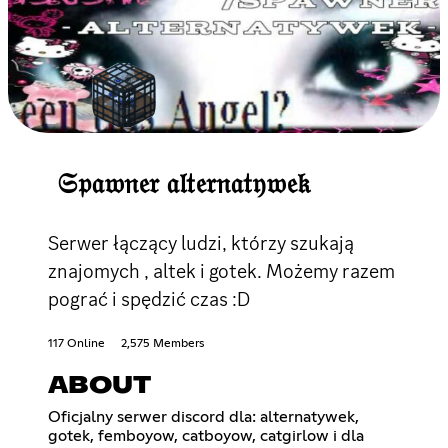
𝔖𝔭𝔞𝔴𝔫𝔢𝔯 𝔞𝔩𝔱𝔢𝔯𝔫𝔞𝔱𝔶𝔴𝔢𝔨
Serwer łączący ludzi, którzy szukają
znajomych , altek i gotek. Możemy razem
pograć i spędzić czas :D
117 Online
2,575 Members
ABOUT
Oficjalny serwer discord dla: alternatywek,
gotek, femboyow, catboyow, catgirlow i dla