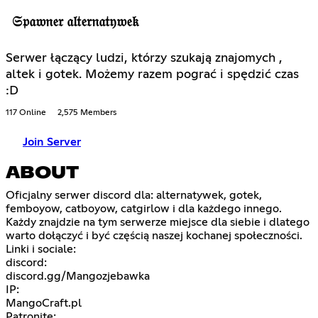
𝔖𝔭𝔞𝔴𝔫𝔢𝔯 𝔞𝔩𝔱𝔢𝔯𝔫𝔞𝔱𝔶𝔴𝔢𝔨
Serwer łączący ludzi, którzy szukają znajomych ,
altek i gotek. Możemy razem pograć i spędzić czas
:D
117 Online
2,575 Members
Join Server
ABOUT
Oficjalny serwer discord dla: alternatywek, gotek,
femboyow, catboyow, catgirlow i dla każdego innego.
Każdy znajdzie na tym serwerze miejsce dla siebie i dlatego
warto dołączyć i być częścią naszej kochanej społeczności.
Linki i sociale:
discord:
discord.gg/Mangozjebawka
IP:
MangoCraft.pl
Patronite: