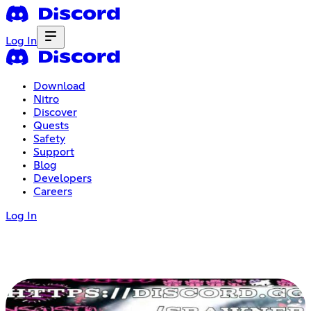
Log In
Download
Nitro
Discover
Quests
Safety
Support
Blog
Developers
Careers
Log In