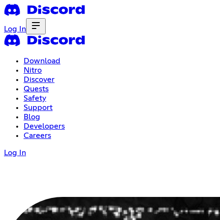
Log In
Download
Nitro
Discover
Quests
Safety
Support
Blog
Developers
Careers
Log In