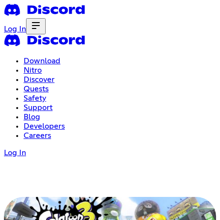
Log In
Download
Nitro
Discover
Quests
Safety
Support
Blog
Developers
Careers
Log In