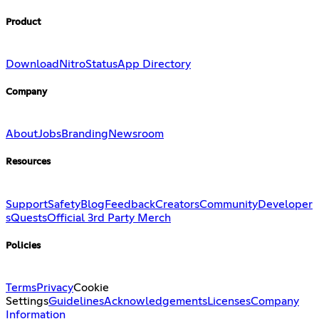
Product
Download
Nitro
Status
App Directory
Company
About
Jobs
Branding
Newsroom
Resources
Support
Safety
Blog
Feedback
Creators
Community
Developer
s
Quests
Official 3rd Party Merch
Policies
Terms
Privacy
Cookie
Settings
Guidelines
Acknowledgements
Licenses
Company
Information