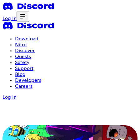
Log In
Download
Nitro
Discover
Quests
Safety
Support
Blog
Developers
Careers
Log In