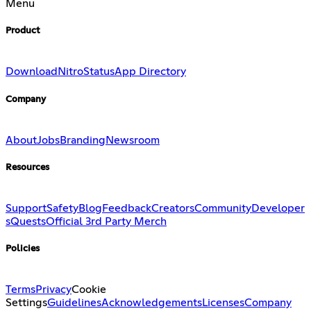
Menu
Product
Download
Nitro
Status
App Directory
Company
About
Jobs
Branding
Newsroom
Resources
Support
Safety
Blog
Feedback
Creators
Community
Developer
s
Quests
Official 3rd Party Merch
Policies
Terms
Privacy
Cookie
Settings
Guidelines
Acknowledgements
Licenses
Company