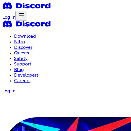
Log In
Download
Nitro
Discover
Quests
Safety
Support
Blog
Developers
Careers
Log In