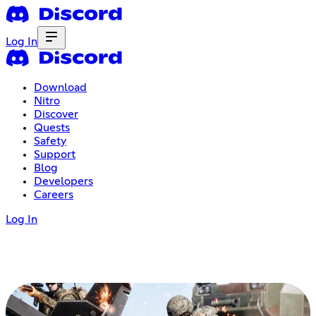
Log In
Download
Nitro
Discover
Quests
Safety
Support
Blog
Developers
Careers
Log In