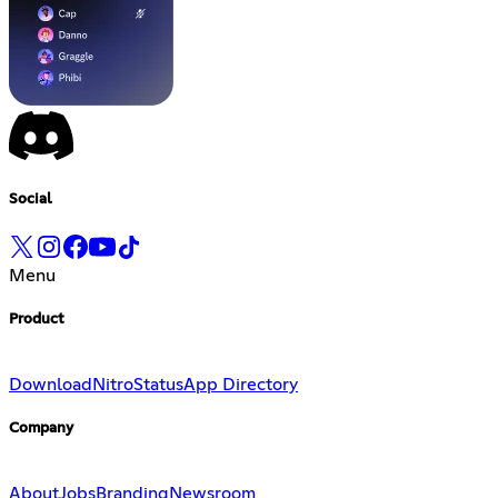
Social
Menu
Product
Download
Nitro
Status
App Directory
Company
About
Jobs
Branding
Newsroom