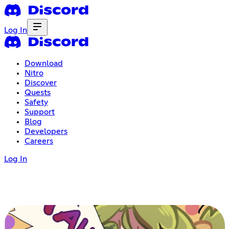
Log In
Download
Nitro
Discover
Quests
Safety
Support
Blog
Developers
Careers
Log In