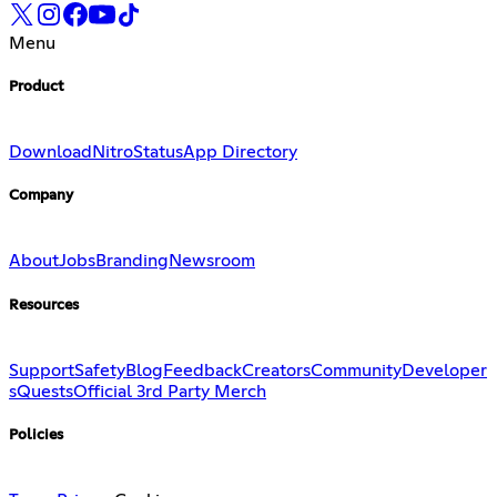
Menu
Product
Download
Nitro
Status
App Directory
Company
About
Jobs
Branding
Newsroom
Resources
Support
Safety
Blog
Feedback
Creators
Community
Developer
s
Quests
Official 3rd Party Merch
Policies