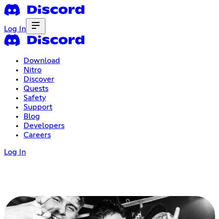
Log In
Download
Nitro
Discover
Quests
Safety
Support
Blog
Developers
Careers
Log In