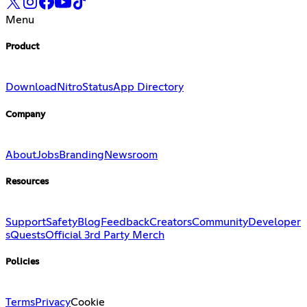
Menu
Product
Download
Nitro
Status
App Directory
Company
About
Jobs
Branding
Newsroom
Resources
Support
Safety
Blog
Feedback
Creators
Community
Developer
s
Quests
Official 3rd Party Merch
Policies
Terms
Privacy
Cookie