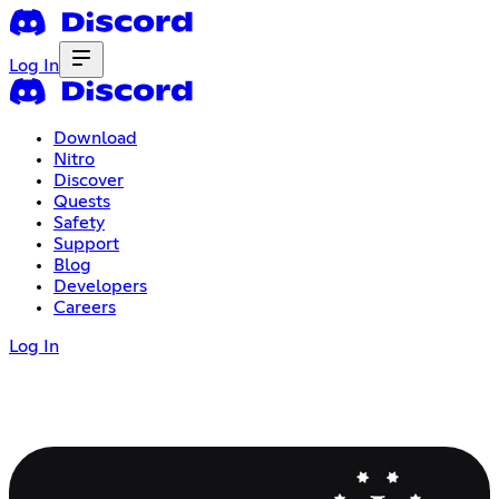
Log In
Download
Nitro
Discover
Quests
Safety
Support
Blog
Developers
Careers
Log In