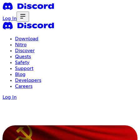
Log In
Download
Nitro
Discover
Quests
Safety
Support
Blog
Developers
Careers
Log In