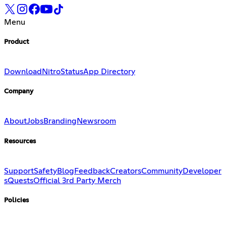
Menu
Product
Download
Nitro
Status
App Directory
Company
About
Jobs
Branding
Newsroom
Resources
Support
Safety
Blog
Feedback
Creators
Community
Developer
s
Quests
Official 3rd Party Merch
Policies