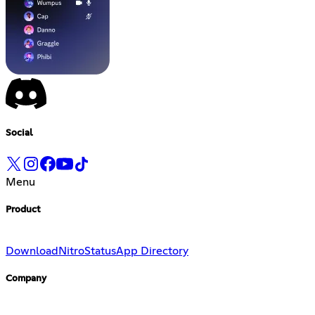
Social
Menu
Product
Download
Nitro
Status
App Directory
Company