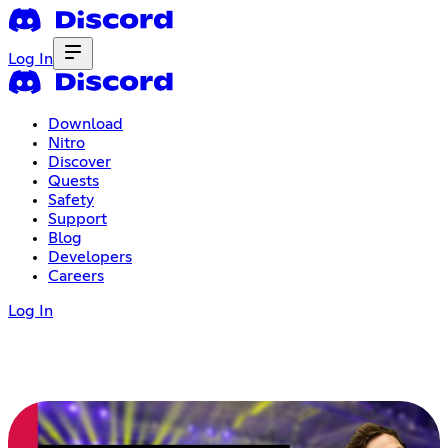
Log In
Download
Nitro
Discover
Quests
Safety
Support
Blog
Developers
Careers
Log In