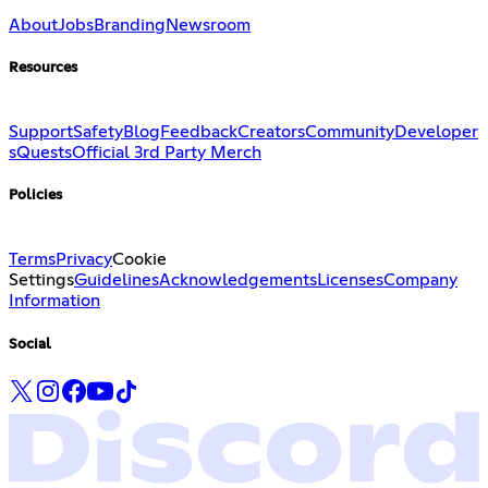
About
Jobs
Branding
Newsroom
Resources
Support
Safety
Blog
Feedback
Creators
Community
Developer
s
Quests
Official 3rd Party Merch
Policies
Terms
Privacy
Cookie
Settings
Guidelines
Acknowledgements
Licenses
Company
Information
Social