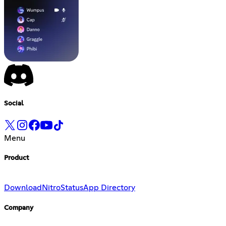
Social
Menu
Product
Download
Nitro
Status
App Directory
Company