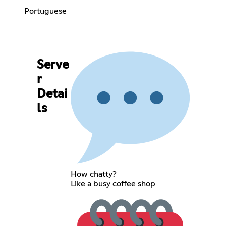
Portuguese
Serve
r
Detai
ls
How chatty?
Like a busy coffee shop