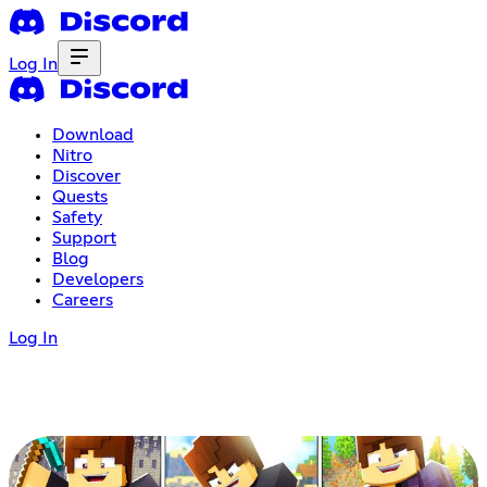
Log In
Download
Nitro
Discover
Quests
Safety
Support
Blog
Developers
Careers
Log In