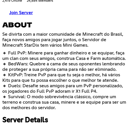
2,419 Online
24,884 Members
Join Server
ABOUT
Se divirta com a maior comunidade de Minecraft do Brasil,
faça novos amigos para jogar juntos, o Servidor de
Minecraft StarDix tem vários Mini Games.
🔸 Full PvP: Minere para ganhar dinheiro e se equipar, faça
um clan com seus amigos, construa Casa e Farm automática.
🔸 BedWars: Quebre a cama de seus oponentes lembrando
de proteger a sua própria cama para não ser eliminado.
🔸 KitPvP: Treine PvP para que tu seja o melhor, há vários
Kits para que tu possa escolher o que melhor te atende.
🔸 Duels: Desafie seus amigos para um PvP personalizado,
os jogadores do Full PvP adoram ir X1 Full P4.
🔸 Survival: O modo sobrevivência clássico, compre um
terreno e construa sua casa, minere e se equipe para ser um
dos melhores do servidor.
Server Details