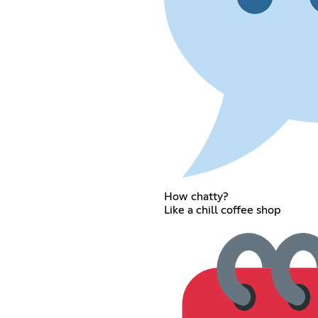
How chatty?
Like a chill coffee shop