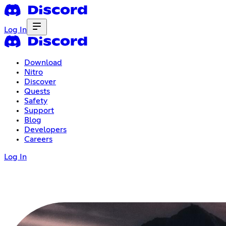
Log In
Download
Nitro
Discover
Quests
Safety
Support
Blog
Developers
Careers
Log In