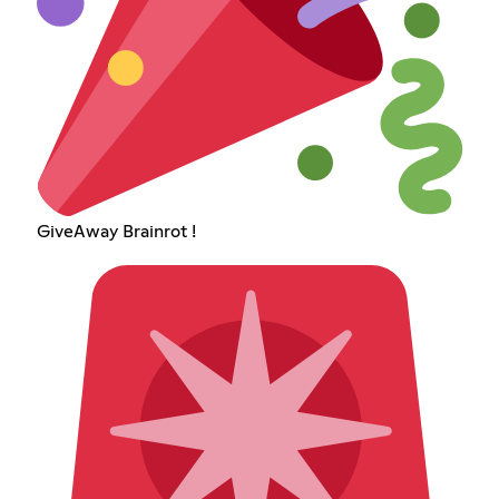
GiveAway Brainrot !