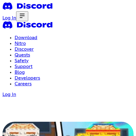
Log In
Download
Nitro
Discover
Quests
Safety
Support
Blog
Developers
Careers
Log In