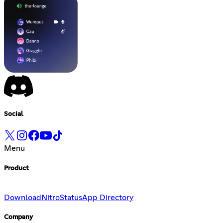
Social
Menu
Product
Download
Nitro
Status
App Directory
Company