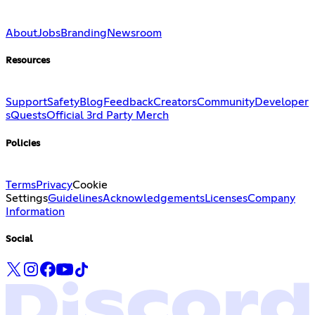
About
Jobs
Branding
Newsroom
Resources
Support
Safety
Blog
Feedback
Creators
Community
Developer
s
Quests
Official 3rd Party Merch
Policies
Terms
Privacy
Cookie
Settings
Guidelines
Acknowledgements
Licenses
Company
Information
Social