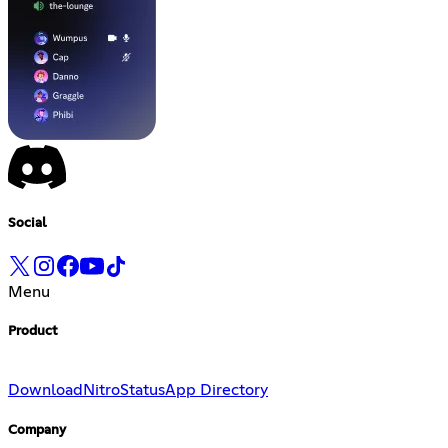
Social
Menu
Product
Download
Nitro
Status
App Directory
Company