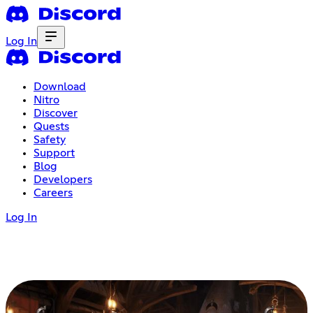
Log In
Download
Nitro
Discover
Quests
Safety
Support
Blog
Developers
Careers
Log In