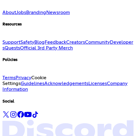
About
Jobs
Branding
Newsroom
Resources
Support
Safety
Blog
Feedback
Creators
Community
Developer
s
Quests
Official 3rd Party Merch
Policies
Terms
Privacy
Cookie
Settings
Guidelines
Acknowledgements
Licenses
Company
Information
Social